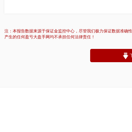
注：本报告数据来源于保证金监控中心，尽管我们极力保证数据准确
产生的任何盈亏大盘手网均不承担任何法律责任！
“
账户昵称：