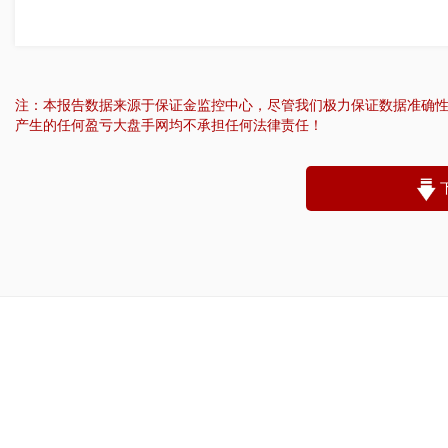
注：本报告数据来源于保证金监控中心，尽管我们极力保证数据准确
产生的任何盈亏大盘手网均不承担任何法律责任！
“
账户昵称：