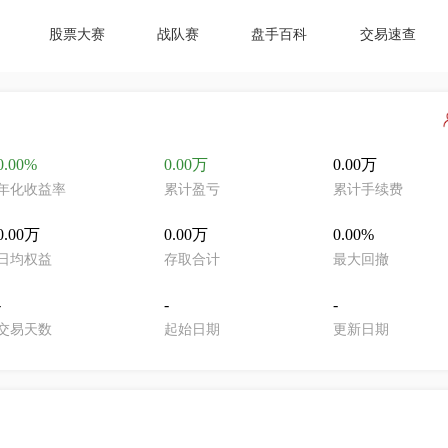
股票大赛
战队赛
盘手百科
交易速查
0.00%
0.00万
0.00万
年化收益率
累计盈亏
累计手续费
0.00万
0.00万
0.00%
日均权益
存取合计
最大回撤
-
-
-
交易天数
起始日期
更新日期