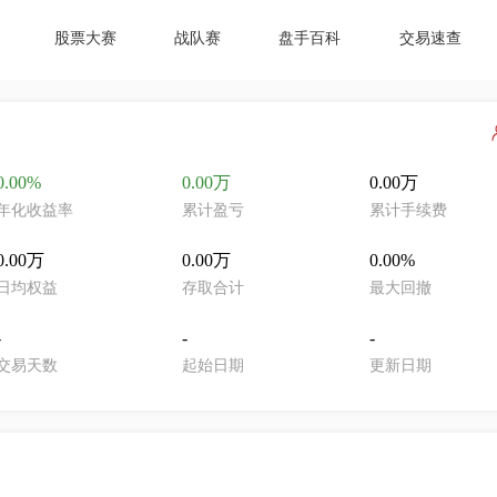
股票大赛
战队赛
盘手百科
交易速查
0.00%
0.00万
0.00万
年化收益率
累计盈亏
累计手续费
0.00万
0.00万
0.00%
日均权益
存取合计
最大回撤
-
-
-
交易天数
起始日期
更新日期