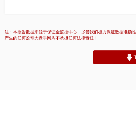
注：本报告数据来源于保证金监控中心，尽管我们极力保证数据准确
产生的任何盈亏大盘手网均不承担任何法律责任！
“
账户昵称：