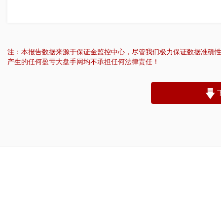
注：本报告数据来源于保证金监控中心，尽管我们极力保证数据准确
产生的任何盈亏大盘手网均不承担任何法律责任！
“
账户昵称：