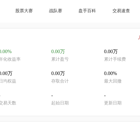
股票大赛
战队赛
盘手百科
交易速查
0.00%
0.00万
0.00万
年化收益率
累计盈亏
累计手续费
0.00万
0.00万
0.00%
日均权益
存取合计
最大回撤
-
-
-
交易天数
起始日期
更新日期