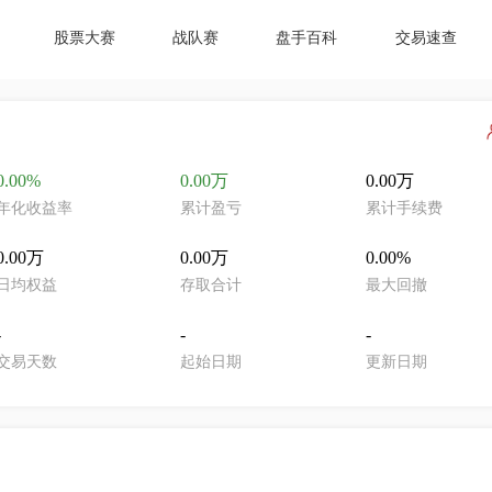
股票大赛
战队赛
盘手百科
交易速查
0.00%
0.00万
0.00万
年化收益率
累计盈亏
累计手续费
0.00万
0.00万
0.00%
日均权益
存取合计
最大回撤
-
-
-
交易天数
起始日期
更新日期