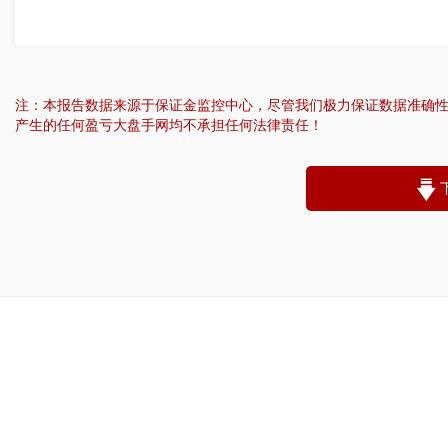
注：本报告数据来源于保证金监控中心，尽管我们极力保证数据准确
产生的任何盈亏大盘手网均不承担任何法律责任！
“
账户昵称：