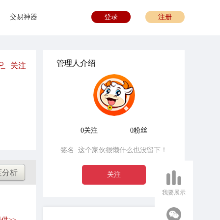
交易神器
登录
注册
管理人介绍
关注
0关注
0粉丝
签名:
这个家伙很懒什么也没留下！
度分析
关注
我要展示
供>>