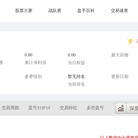
股票大赛
战队赛
盘手百科
交易速查
0.00
0.00
最大回撤
费
累计净利润
当日权益
参赛组别
暂无排名
更新日期
当前排名
交易周期
盈亏TOP10
交易特征
多空盈亏
深
以上数据由七尾狐提