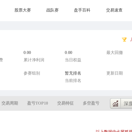
股票大赛
战队赛
盘手百科
交易速查
0.00
0.00
最大回撤
费
累计净利润
当日权益
参赛组别
暂无排名
更新日期
当前排名
交易周期
盈亏TOP10
交易特征
多空盈亏
深
以上数据由七尾狐提