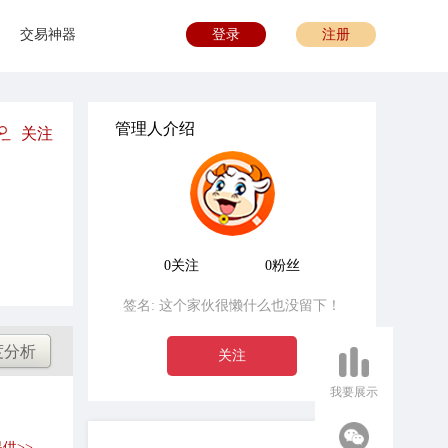
交易神器
登录
注册
管理人介绍
关注
0关注
0粉丝
签名:
这个家伙很懒什么也没留下！
度分析
关注
我要展示
供>>